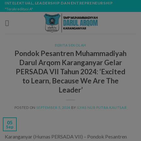
Skip
modal-check
INTELEKTUAL, LEADERSHIP DAN ENTREPRENEURSHIP
"Terakreditasi A"
to
content
BERITA SEKOLAH
Pondok Pesantren Muhammadiyah
Darul Arqom Karanganyar Gelar
PERSADA VII Tahun 2024: ‘Excited
to Learn, Because We Are The
Leader’
POSTED ON
SEPTEMBER 5, 2024
BY
ILYAS NUR PUTRA KAUTSAR
05
Sep
Karanganyar (Humas PERSADA VII) – Pondok Pesantren