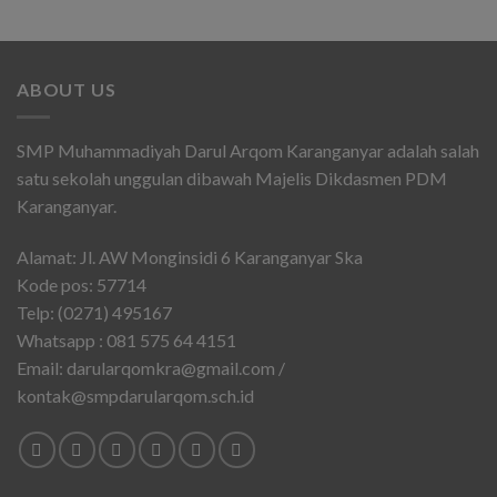
ABOUT US
SMP Muhammadiyah Darul Arqom Karanganyar adalah salah
satu sekolah unggulan dibawah Majelis Dikdasmen PDM
Karanganyar.
Alamat: Jl. AW Monginsidi 6 Karanganyar Ska
Kode pos: 57714
Telp: (0271) 495167
Whatsapp : 081 575 64 4151
Email: darularqomkra@gmail.com /
kontak@smpdarularqom.sch.id