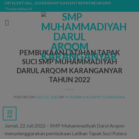
Skip
modal-check
INTELEKTUAL, LEADERSHIP DAN ENTREPRENEURSHIP
"Terakreditasi A"
to
content
BERITA SEKOLAH
PEMBUKAAN LATIHAN TAPAK
SUCI SMP MUHAMMADIYAH
DARUL ARQOM KARANGANYAR
TAHUN 2022
POSTED ON
JULY 22, 2022
BY
M. RIDWAN ALSAFIR GUSNENDAR
22
Jul
Jum’at, 22 Juli 2022 – SMP Muhammadiyah Darul Arqom
menyelenggarakan pembukaan Latihan Tapak Suci Putera