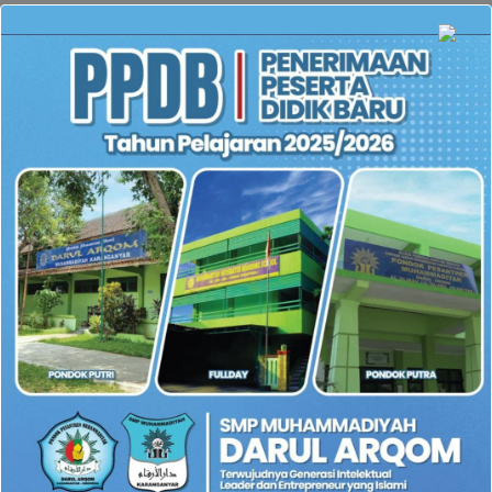
Hendaklah tujuan dalam belajar bela diri hanyalah untuk
membela hak kita sebagai seorang muslim yang menjadi
khalifah di muka bumi ini.
This entry was posted in
Berita Sekolah
. Bookmark the
permalink
.
M. RIDWAN ALSAFIR GUSNENDAR
Belajar di Luar Kelas :