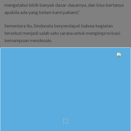
mengetahui lebih banyak dasar-dasarnya, dan bisa bertanya
apabila ada yang belum kami pahami.”
Sementara itu, Sindunata berpendapat bahwa kegiatan
tersebut menjadi salah satu sarana untuk mengimprovisasi
kemampuan mendesain.
“Baik saya maupun adik-adik pengurus PIP dapat saling
mengkritik dan mengomentari dalam mendesain. Saya
merasa beruntung bisa menjadi bagian dari kegiatan
tersebut,” ungkap Sindu.
Kegiatan berlangsung dengan lancar dan kondusif. Semoga
kegiatan ini bermanfaat dan tetap dilanjutkan untuk
kesempatan berikutnya.