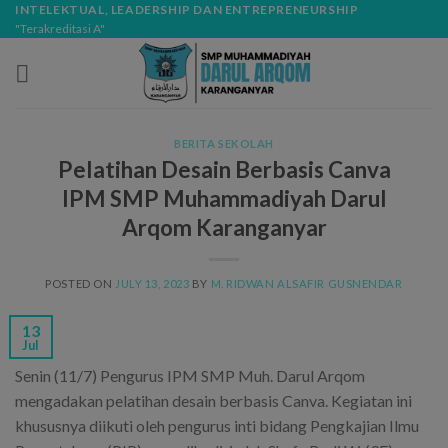
Skip
modal-check
INTELEKTUAL, LEADERSHIP DAN ENTREPRENEURSHIP
"Terakreditasi A"
to
content
BERITA SEKOLAH
Pelatihan Desain Berbasis Canva
IPM SMP Muhammadiyah Darul
Arqom Karanganyar
POSTED ON
JULY 13, 2023
BY
M. RIDWAN ALSAFIR GUSNENDAR
13
Jul
Senin (11/7) Pengurus IPM SMP Muh. Darul Arqom
mengadakan pelatihan desain berbasis Canva. Kegiatan ini
khususnya diikuti oleh pengurus inti bidang Pengkajian Ilmu