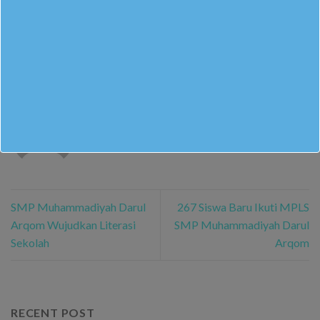
This entry was posted in
Berita Sekolah
. Bookmark the
permalink
.
M. RIDWAN ALSAFIR GUSNENDAR
SMP Muhammadiyah Darul
267 Siswa Baru Ikuti MPLS
Arqom Wujudkan Literasi
SMP Muhammadiyah Darul
Sekolah
Arqom
RECENT POST