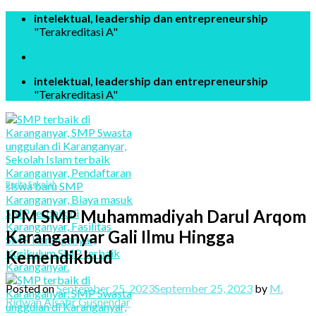
Skip
intelektual, leadership dan entrepreneurship
to
"Terakreditasi A"
content
intelektual, leadership dan entrepreneurship
"Terakreditasi A"
Berita Sekolah
IPM SMP Muhammadiyah Darul Arqom
Karanganyar Gali Ilmu Hingga
Kemendikbud
Posted on
September 25, 2023
September 25, 2023
by
M.
Ridwan Alsafir Gusnendar