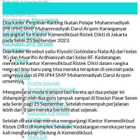
25
Sep
Dua kader Pimpinan Ranting Ikatan Pelajar Muhammadiyah
(PR IPM) SMP Muhammadiyah Darul Arqom Karanganyar
berangkat ke Kantor Kemendikbud Ristek Dikti di Jakarta
pada Senin 25 September 2023.
Dua kader tersebut yaitu Kiyoshi Gobindaru Nata Aji dari kelas
9G dan Muarifin Ardhiansyah dari kelas 8F. Kedatangan
Menu
mereka ke kantor Kemendikbud Ristek Dikti dalam rangka
mencari ilmu baru yang bisa mereka terapkan di sekolah pada
Home
umumnya dan di PR IPM SMP Muhammadiyah Darul Arqom
Profile
umumnya.
Profile Sekolah
Profile Kepala Sekolah
Mengendarai moda transportasi kereta api dua pelajar ini
Visi dan Misi
didampingi oleh dua guru tampak sampai di Stasiun Pasar Senen
Sejarah Sekolah
ada Senin pagi 25 September. Setelah menempuh perjalanan
Struktur Organisasi
lebih dari 8 jam mereka berisitirahat sejenak.
Guru dan Karyawan
Kemitraan
Setelah dirasa siap mereka mengunjungi Kantor Kemendikbud
Sarana dan Prasarana
Ristek Dikti di komplek Senayan. Kedatangan mereka pertama
Prestasi
kali mengunjungi Gedung A Kemendikbud.
Mars DA