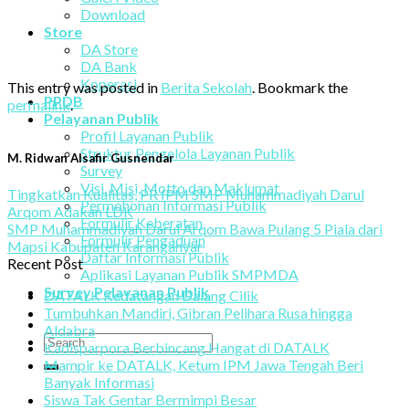
Download
Store
DA Store
DA Bank
Koperasi
This entry was posted in
Berita Sekolah
. Bookmark the
PPDB
permalink
.
Pelayanan Publik
Profil Layanan Publik
Struktur Pengelola Layanan Publik
M. Ridwan Alsafir Gusnendar
Survey
Visi, Misi, Motto dan Maklumat
Tingkatkan Kualitas, PR IPM SMP Muhammadiyah Darul
Permohonan Informasi Publik
Arqom Adakan LDK
Formulir Keberatan
SMP Muhammadiyah Darul Arqom Bawa Pulang 5 Piala dari
Formulir Pengaduan
Mapsi Kabupaten Karanganyar
Daftar Informasi Publik
Recent Post
Aplikasi Layanan Publik SMPMDA
Survey Pelayanan Publik
DATALK Kedatangan Dalang Cilik
Tumbuhkan Mandiri, Gibran Pelihara Rusa hingga
Aldabra
Kadisparpora Berbincang Hangat di DATALK
Mampir ke DATALK, Ketum IPM Jawa Tengah Beri
Banyak Informasi
Siswa Tak Gentar Bermimpi Besar