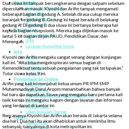
Akademik
Dua siswa ini tampak bercengkerama dengan satpam sebelum
Kurikulum Sekolah
dipersilahkan masuk. Kiyoshi dan Arifin tampak mengamati
Boarding
beberapa bagian di gedung A. Setelah dirasa cukup mereka
Administrasi
beranjak ke gedung B. Gedung ini tepat berada di belakang
Beasiswa
gedung A. Di gedung B dua siswa ini bertanya beberapa hal
Kesiswaan
kepada bagian resepsionis. Mereka juga diijinkan masuk ke
Ekstrakulikuler
lantai 5 ke bagian dirjen PAUD, Pendidikan Dasar, dan
IPM
Menengah.
Layanan Konseling Siswa
Info
Kiyoshi dan Arifin mengaku sangat senang dengan kunjungan
Berita
kali ini. “Kita bisa mengeksplorasi semua bagian di
Artikel
Kemendikbud tentu sebuah pengalaman yang tak terlupakan.”
Informasi
Tutur siswa kelas 9 ini.
Agenda
Pembelajaran Online
Arifin yang kali ini menjabat ketua umum PR IPM SMP
SOP PJJ
Muhammadiyah Darul Arqom menambahkan bahwa banyak
Materi Ajar
hal baru dia dapatkan. Siswa yang mengaku baru pertama kali
Pembelajaran Via Radio Swiba FM
naik kereta ini mengaku kagum dengan layanan dan informasi
UKLINE
yang terdapat di kantor ini.
Latihan Soal
Ujian Sekolah Daring
Rencananya Kiyoshi dan Arifin akan berada di Jakarta selama
Galeri
dua hari. Dua hari itu akan dihabiskan untuk menimba ilmu
Galeri Foto
sebanyak-banyaknya di kota metropolitan ini.
Galeri Video