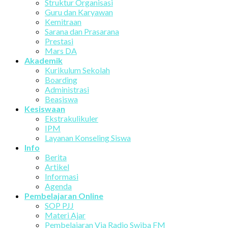
Struktur Organisasi
Guru dan Karyawan
Kemitraan
Sarana dan Prasarana
Prestasi
Mars DA
Akademik
Kurikulum Sekolah
Boarding
Administrasi
Beasiswa
Kesiswaan
Ekstrakulikuler
IPM
Layanan Konseling Siswa
Info
Berita
Artikel
Informasi
Agenda
Pembelajaran Online
SOP PJJ
Materi Ajar
Pembelajaran Via Radio Swiba FM