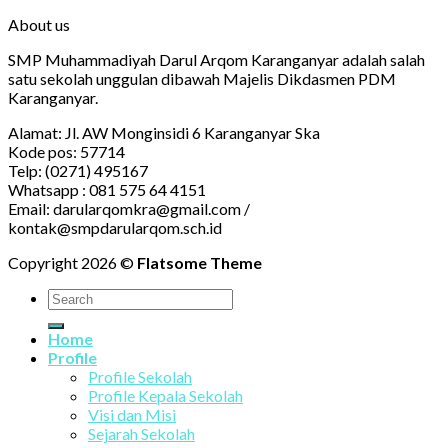
About us
SMP Muhammadiyah Darul Arqom Karanganyar adalah salah
satu sekolah unggulan dibawah Majelis Dikdasmen PDM
Karanganyar.
Alamat: Jl. AW Monginsidi 6 Karanganyar Ska
Kode pos: 57714
Telp: (0271) 495167
Whatsapp : 081 575 64 4151
Email: darularqomkra@gmail.com /
kontak@smpdarularqom.sch.id
Copyright 2026 ©
Flatsome Theme
Home
Profile
Profile Sekolah
Profile Kepala Sekolah
Visi dan Misi
Sejarah Sekolah