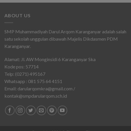
ABOUT US
SMP Muhammadiyah Darul Arqom Karanganyar adalah salah
satu sekolah unggulan dibawah Majelis Dikdasmen PDM
Karanganyar.
Alamat: Jl. AW Monginsidi 6 Karanganyar Ska
Kode pos: 57714
Telp: (0271) 495167
Whatsapp : 081 575 64 4151
Email: darularqomkra@gmail.com /
kontak@smpdarularqom.sch.id