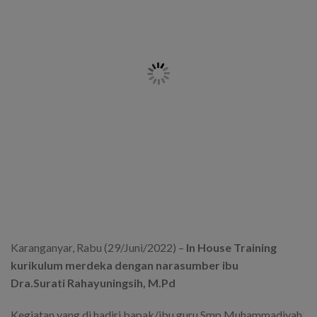
Karanganyar, Rabu (29/Juni/2022) –
In House Training
kurikulum merdeka dengan narasumber ibu
Dra.Surati Rahayuningsih, M.Pd
Kegiatan yang di hadiri bapak/ibu guru Smp Muhammadiyah