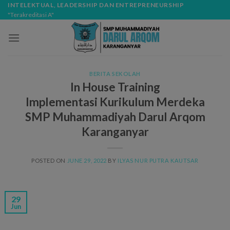
Skip
modal-check
INTELEKTUAL, LEADERSHIP DAN ENTREPRENEURSHIP
"Terakreditasi A"
to
content
BERITA SEKOLAH
In House Training
Implementasi Kurikulum Merdeka
SMP Muhammadiyah Darul Arqom
Karanganyar
POSTED ON
JUNE 29, 2022
BY
ILYAS NUR PUTRA KAUTSAR
29
Jun