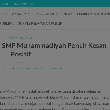
URSHIP
"Terakreditasi A"
ILE
AKADEMIK
KESISWAAN
INFO
PEMBELAJARAN ONL
PUBLIK
SURVEY PELAYANAN PUBLIK
BERITA SEKOLAH
di SMP Muhammadiyah Penuh Kesan
Positif
 14, 2025
BY
M. RIDWAN ALSAFIR GUSNENDAR
l Arqom mengadakan apel hari pertama di tahun pelajaran
 Kepala SMP Muhammadiyah Darul Arqom Bapak Zainal Arifin. D
ah seharusnya menjadi tempat belajar tidak hanya bagi siswa na
ni juga menjadi momen pembukaan Masa Pengenalan Lingkungan Sek