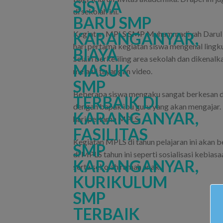
di sekolah ini.
Kegiatan MPLS SMP Muhammadiyah Darul Arqo
hari pertama kegiatan siswa mengenal lingk
Selain berkeliling area sekolah dan dikena
melalui tayangan video.
Beberapa siswa mengaku sangat berkesan d
dengan bapak ibu guru yang akan mengajar.
hari pertama MPLS.
Kegiatan MPLS di tahun pelajaran ini akan b
di MPLS tahun ini seperti sosialisasi kebiasa
serta sekolah ramah anak.