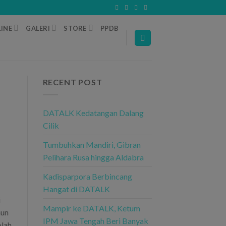
INE
GALERI
STORE
PPDB
RECENT POST
DATALK Kedatangan Dalang
Cilik
Tumbuhkan Mandiri, Gibran
Pelihara Rusa hingga Aldabra
Kadisparpora Berbincang
Hangat di DATALK
i
Mampir ke DATALK, Ketum
mun
IPM Jawa Tengah Beri Banyak
olah