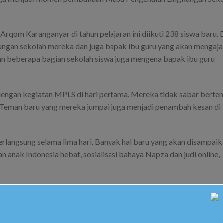
m Karanganyar di tahun pelajaran ini diikuti 238 siswa baru. 
ungan sekolah mereka dan juga bapak ibu guru yang akan mengajar
lkan beberapa bagian sekolah siswa juga mengena bapak ibu guru
engan kegiatan MPLS di hari pertama. Mereka tidak sabar berte
 Teman baru yang mereka jumpai juga menjadi penambah kesan di
erlangsung selama lima hari. Banyak hal baru yang akan disampaik
an anak Indonesia hebat, sosialisasi bahaya Napza dan judi online,