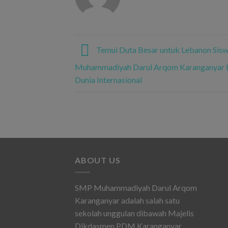
Temui Duta Besar untuk Lebanon Sis
Muhammadiyah Darul Arqom Karanganyar B
Dunia Internasional
ABOUT US
SMP Muhammadiyah Darul Arqom
Karanganyar adalah salah satu
sekolah unggulan dibawah Majelis
Dikdasmen PDM Karanganyar.