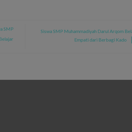
wa SMP
Siswa SMP Muhammadiyah Darul Arqom Bela
elajar
Empati dari Berbagi Kado