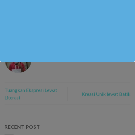
This entry was posted in
Berita Sekolah
. Bookmark the
permalink
.
ILYAS NUR PUTRA KAUTSAR
Tuangkan Ekspresi Lewat
Kreasi Unik lewat Batik
Literasi
RECENT POST