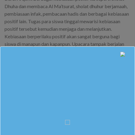
Dhuha dan membaca Al Ma’tsurat, sholat dhuhur berjamaah,
pembiasaan infak, pembacaan hadis dan berbagai kebiasaan
positif lain. Tugas para siswa tinggal mewarisi kebiasaan
positif tersebut kemudian menjaga dan melanjutkan.
Kebiasaan berperilaku positif akan sangat berguna bagi
siswa di manapun dan kapanpun. Upacara tampak berjalan
sangat khidmat. Tim petugas upacara yang kali ini berasal
dari Pimpinan Ranting IPM SMP Muhammadiyah Darul
Arqom bertugas yang sangat baik.
Upacara ditutup dengan memanjatkan doa agar semua
aktivitas warga sekolah diberkahi yang Mahakuasa.