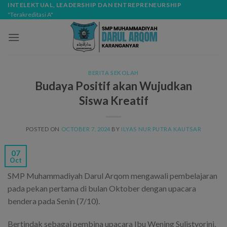
Skip
modal-check
INTELEKTUAL, LEADERSHIP DAN ENTREPRENEURSHIP
"Terakreditasi A"
to
content
BERITA SEKOLAH
Budaya Positif akan Wujudkan
Siswa Kreatif
POSTED ON
OCTOBER 7, 2024
BY
ILYAS NUR PUTRA KAUTSAR
07
Oct
SMP Muhammadiyah Darul Arqom mengawali pembelajaran
pada pekan pertama di bulan Oktober dengan upacara
bendera pada Senin (7/10).
Bertindak sebagai pembina upacara Ibu Wening Sulistyorini,