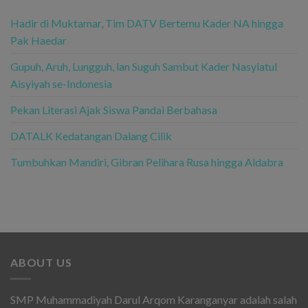
Hadir di Muktamar, Tim DATV Bertemu Kader NA hingga
Pak Haedar
Gupuh, Aruh, Lungguh, lan Suguh Sambut Kader Nasyiatul
Aisyiyah se-Indonesia
Pekan Literasi Ajak Siswa Pandai Berbahasa
DATALK Kedatangan Dalang Cilik
Tumbuhkan Mandiri, Gibran Pelihara Rusa hingga Aldabra
ABOUT US
SMP Muhammadiyah Darul Arqom Karanganyar adalah salah