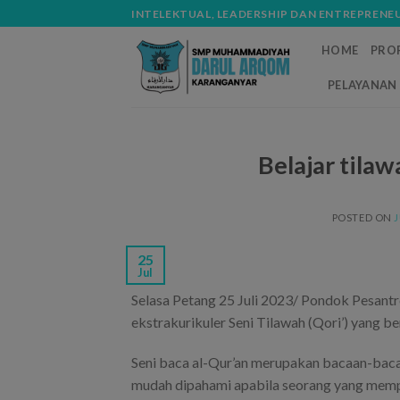
Skip
modal-check
INTELEKTUAL, LEADERSHIP DAN ENTREPRENE
to
HOME
PROF
content
PELAYANAN 
Belajar tilaw
POSTED ON
J
25
Jul
Selasa Petang 25 Juli 2023/ Pondok Pesa
ekstrakurikuler Seni Tilawah (Qori’) yang 
Seni baca al-Qur’an merupakan bacaan-bacaa
mudah dipahami apabila seorang yang mempel