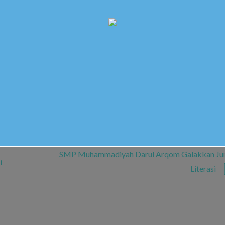
osted in
Berita Sekolah
. Bookmark the
permalink
.
UTSAR
SMP Muhammadiyah Darul Arqom Galakkan Ju
i
Literasi