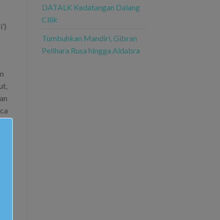
DATALK Kedatangan Dalang
Cilik
’)
Tumbuhkan Mandiri, Gibran
Pelihara Rusa hingga Aldabra
an
ut,
dan
aca
yang