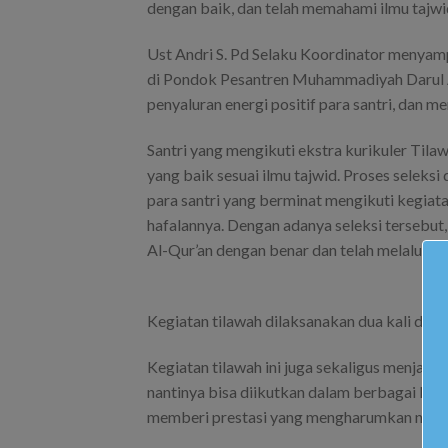
dengan baik, dan telah memahami ilmu tajwi
Ust Andri S. Pd Selaku Koordinator menyamp
di Pondok Pesantren Muhammadiyah Darul A
penyaluran energi positif para santri, dan m
Santri yang mengikuti ekstra kurikuler Tilaw
yang baik sesuai ilmu tajwid. Proses seleksi
para santri yang berminat mengikuti kegiata
hafalannya. Dengan adanya seleksi tersebut,
Al-Qur’an dengan benar dan telah melalui pro
Kegiatan tilawah dilaksanakan dua kali dala
Kegiatan tilawah ini juga sekaligus menjadi
nantinya bisa diikutkan dalam berbagai ke
memberi prestasi yang mengharumkan nam