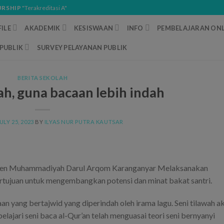
URSHIP
"Terakreditasi A"
ILE
AKADEMIK
KESISWAAN
INFO
PEMBELAJARAN ONL
PUBLIK
SURVEY PELAYANAN PUBLIK
BERITA SEKOLAH
ah, guna bacaan lebih indah
ULY 25, 2023
BY
ILYAS NUR PUTRA KAUTSAR
ntren Muhammadiyah Darul Arqom Karanganyar Melaksanakan
bertujuan untuk mengembangkan potensi dan minat bakat santri.
n yang bertajwid yang diperindah oleh irama lagu. Seni tilawah a
ajari seni baca al-Qur’an telah menguasai teori seni bernyanyi