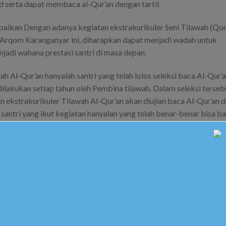
d serta dapat membaca al-Qur’an dengan tartil.
aikan Dengan adanya kegiatan ekstrakurikuler Seni Tilawah (Qori
rqom Karanganyar ini, diharapkan dapat menjadi wadah untuk
enjadi wahana prestasi santri di masa depan.
ah Al-Qur’an hanyalah santri yang telah lolos seleksi baca Al-Qur’
 dilakukan setiap tahun oleh Pembina tilawah. Dalam seleksi terseb
n ekstrakurikuler Tilawah Al-Qur’an akan diujian baca Al-Qur’an 
 santri yang ikut kegiatan hanyalan yang telah benar-benar bisa b
ses tahsin Qiro’ah.
m sepekan setiap hari Selasa petang dan Kamis petang.
 momen seleksi santri-santri yang berbakat dalam bidang tilawah 
giatan Musabaqoh Tilawatil Qur’an (MTQ) dan diharapkan dapat
a Pondok Pesantren Muhammadiyah Darul Arqom Karanganyar