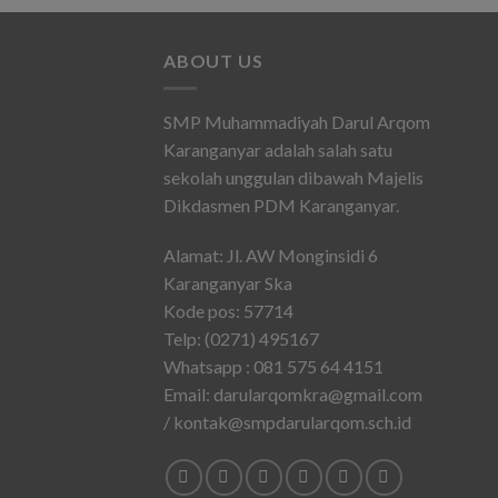
ABOUT US
SMP Muhammadiyah Darul Arqom
Karanganyar adalah salah satu
sekolah unggulan dibawah Majelis
Dikdasmen PDM Karanganyar.
Alamat: Jl. AW Monginsidi 6
Karanganyar Ska
Kode pos: 57714
Telp: (0271) 495167
Whatsapp : 081 575 64 4151
Email: darularqomkra@gmail.com
/ kontak@smpdarularqom.sch.id