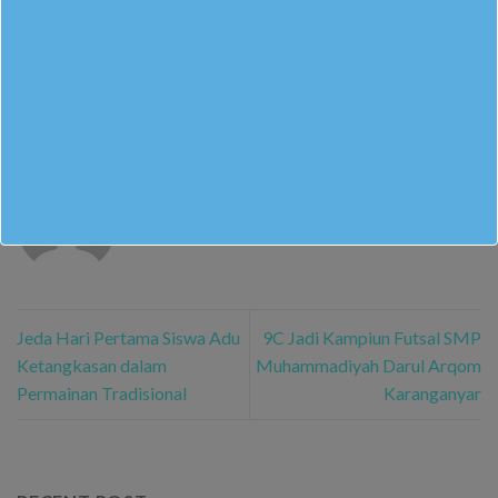
This entry was posted in
Berita Sekolah
. Bookmark the
permalink
.
M. RIDWAN ALSAFIR GUSNENDAR
Jeda Hari Pertama Siswa Adu
9C Jadi Kampiun Futsal SMP
Ketangkasan dalam
Muhammadiyah Darul Arqom
Permainan Tradisional
Karanganyar