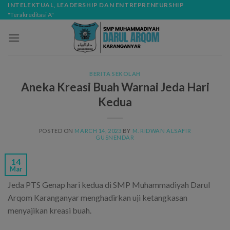
Skip
modal-check
INTELEKTUAL, LEADERSHIP DAN ENTREPRENEURSHIP
"Terakreditasi A"
to
content
BERITA SEKOLAH
Aneka Kreasi Buah Warnai Jeda Hari
Kedua
POSTED ON
MARCH 14, 2023
BY
M. RIDWAN ALSAFIR
GUSNENDAR
14
Mar
Jeda PTS Genap hari kedua di SMP Muhammadiyah Darul
Arqom Karanganyar menghadirkan uji ketangkasan
menyajikan kreasi buah.