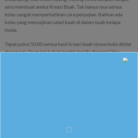
seru membuat aneka Kreasi Buah. Tak hanya rasa semua
kelas sangat memperhatikan cara penyajian. Bahkan ada
kelas yang menyajikan salad buah di dalam buah kelapa
muda.
Tepat pukul 10.00 semua hasil kreasi buah siswa mulai dinilai
dewan juri. Dean juri kali ini terdiri dari Bu Bestari Citra
Resmi, S.Pd M.Sc, Miss Fitri Aprilliana, S.Pd dan Bu Endah Ari
S, S.Pd. tampak dewan juri sangat teliti mencicipi setiap
hidangan yang disajikan semua kelas. Dewan juri mengaku
sangat kesulitan menentukan nilai karena semua hidangan
sangat istimewa. Hasil penilaian akan diumumkan di akhir
acara jeda.
Di akhir sesi semua siswa menikmati buah yang mereka bawa
dan menjadi hari makan buah di SMP Muhammadiyah Darul
Arqom Karanganyar.